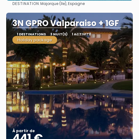
DESTINATION:
Majorque (île), Espagne
Afficher
3N GPRO Valparaiso + 1GF
1 DESTINATIONS
3 NUIT(S)
1 ACTIVITÉ
Holiday package
À partir de
441 €