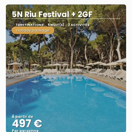
5N Riu Festival + 2GF
1 DESTINATIONS
5 NUIT(S)
2 ACTIVITÉS
Holiday package
À partir de
497 €
Par personne