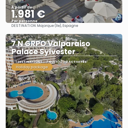
À partir de
1.981 €
Par personne
DESTINATION:
Majorque (île), Espagne
Afficher
7 N GRPO Valparaiso
Palace Sylvester
1 DESTINATIONS
7 NUIT(S)
3 ACTIVITÉS
Holiday package