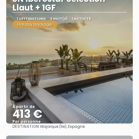
Llaut + 1GF
1 DESTINATIONS
3 NUIT(S)
1 ACTIVITÉ
Holiday package
À partir de
413 €
Par personne
DESTINATION:
Majorque (île), Espagne
Afficher