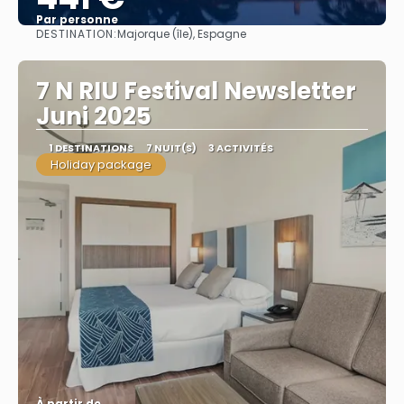
Par personne
DESTINATION:
Majorque (île), Espagne
Afficher
7 N RIU Festival Newsletter
Juni 2025
1 DESTINATIONS
7 NUIT(S)
3 ACTIVITÉS
Holiday package
À partir de