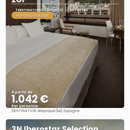
1 DESTINATIONS
5 NUIT(S)
2 ACTIVITÉS
Holiday package
À partir de
1.042 €
Par personne
DESTINATION:
Majorque (île), Espagne
Afficher
3N Iberostar Selection