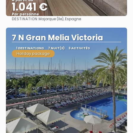
1.041 €
Par personne
DESTINATION:
Majorque (île), Espagne
Afficher
7 N Gran Melia Victoria
1 DESTINATIONS
7 NUIT(S)
3 ACTIVITÉS
Holiday package