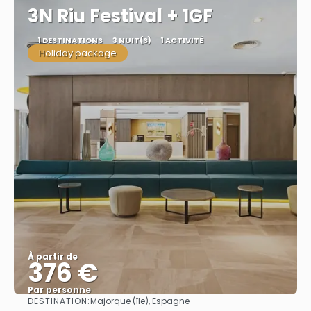
3N Riu Festival + 1GF
1 DESTINATIONS
3 NUIT(S)
1 ACTIVITÉ
Holiday package
À partir de
376 €
Par personne
DESTINATION:
Majorque (île), Espagne
Afficher