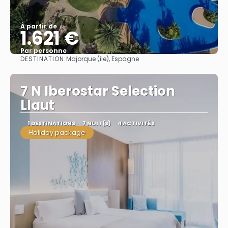
À partir de
1.621 €
Par personne
DESTINATION:
Majorque (île), Espagne
Afficher
7 N Iberostar Selection
Llaut
1 DESTINATIONS
7 NUIT(S)
4 ACTIVITÉS
Holiday package