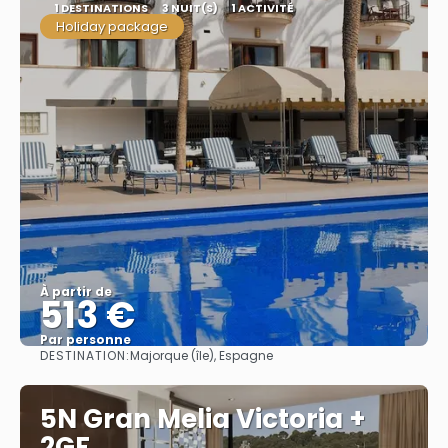
1 DESTINATIONS
3 NUIT(S)
1 ACTIVITÉ
Holiday package
À partir de
513 €
Par personne
DESTINATION:
Majorque (île), Espagne
Afficher
5N Gran Melia Victoria +
2GF