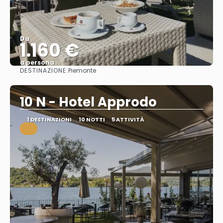
Da
1.160 €
a persona
DESTINAZIONE:
Piemonte
Vedere
10 N - Hotel Approdo
1 DESTINAZIONI
10 NOTTI
5 ATTIVITÀ
.