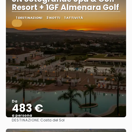
Resort + 1GF Almenara Golf
1 DESTINAZIONI
3 NOTTI
1 ATTIVITÀ
.
Da
483 €
a persona
DESTINAZIONE:
Costa del Sol
Vedere