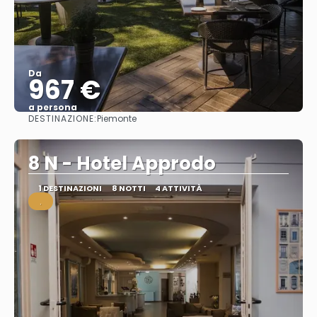
Da
967 €
a persona
DESTINAZIONE:
Piemonte
Vedere
8 N - Hotel Approdo
1 DESTINAZIONI
8 NOTTI
4 ATTIVITÀ
.