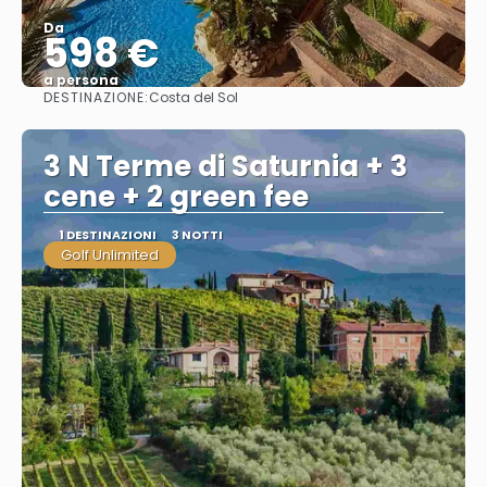
Da
598 €
a persona
DESTINAZIONE:
Costa del Sol
Vedere
3 N Terme di Saturnia + 3
cene + 2 green fee
1 DESTINAZIONI
3 NOTTI
Golf Unlimited