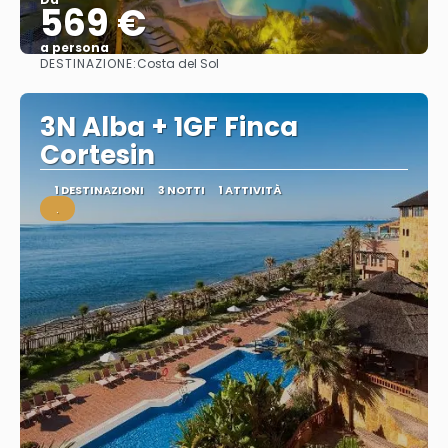
569 €
a persona
DESTINAZIONE:
Costa del Sol
Vedere
3N Alba + 1GF Finca
Cortesin
1 DESTINAZIONI
3 NOTTI
1 ATTIVITÀ
.