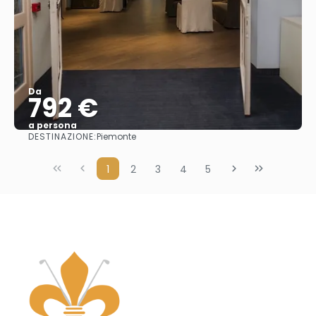
Da
792 €
a persona
DESTINAZIONE:
Piemonte
Vedere
1
2
3
4
5