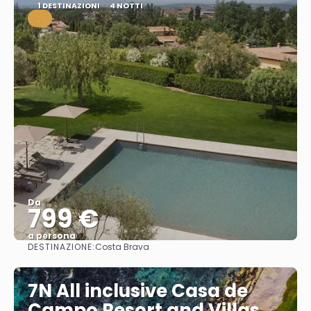
1 DESTINAZIONI
4 NOTTI
.
Da
799 €
a persona
DESTINAZIONE:
Costa Brava
Vedere
7N All inclusive Casa de
Campo Resort and Villas