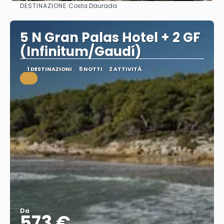
DESTINAZIONE:
Costa Daurada
Vedere
5 N Gran Palas Hotel + 2 GF
(Infinitum/Gaudí)
1 DESTINAZIONI
5 NOTTI
2 ATTIVITÀ
.
Da
573 €