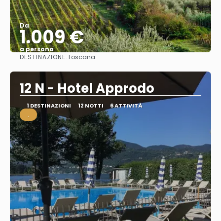
Da
1.009 €
a persona
DESTINAZIONE:
Toscana
Vedere
12 N - Hotel Approdo
1 DESTINAZIONI
12 NOTTI
6 ATTIVITÀ
.