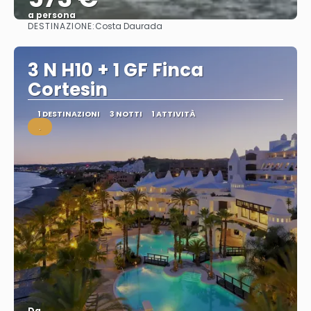
a persona
DESTINAZIONE:
Costa Daurada
Vedere
3 N H10 + 1 GF Finca
Cortesin
1 DESTINAZIONI
3 NOTTI
1 ATTIVITÀ
.
Da