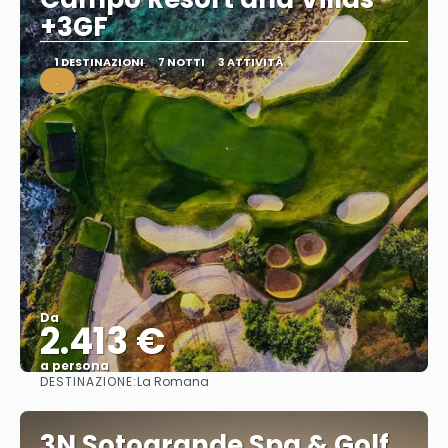
+3GF
1 DESTINAZIONI
7 NOTTI
3 ATTIVITÀ
.
Da
2.413 €
a persona
DESTINAZIONE:
La Romana
Vedere
3N Sotogrande Spa & Golf