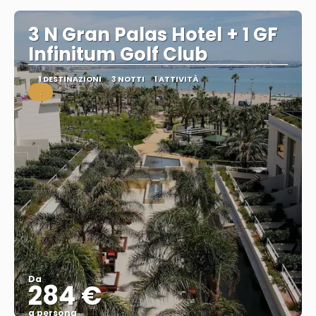
3 N Gran Palas Hotel + 1 GF
Infinitum Golf Club
1 DESTINAZIONI
3 NOTTI
1 ATTIVITÀ
.
Da
284 €
a persona