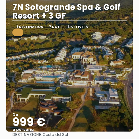
7N Sotogrande Spa & Golf
Resort + 3 GF
1 DESTINAZIONI
7 NOTTI
3 ATTIVITÀ
.
Da
999 €
a persona
DESTINAZIONE:
Costa del Sol
Vedere