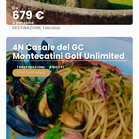
Da
679 €
a persona
DESTINAZIONE:
Toscana
Vedere
4N Casale del GC
Montecatini Golf Unlimited
1 DESTINAZIONI
4 NOTTI
Golf Unlimited