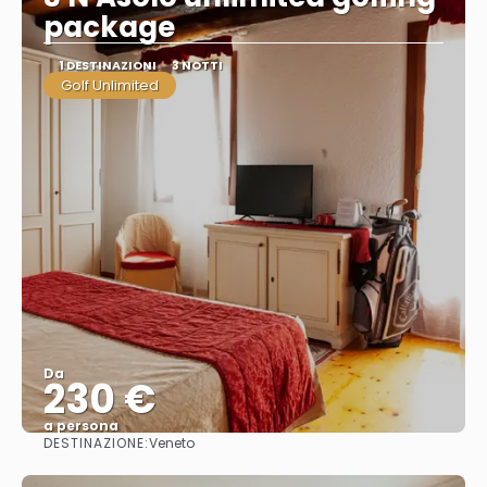
package
1 DESTINAZIONI
3 NOTTI
Golf Unlimited
Da
230 €
a persona
DESTINAZIONE:
Veneto
Vedere