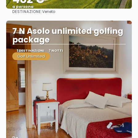
a persona
DESTINAZIONE:
Veneto
Vedere
7 N Asolo unlimited golfing
package
1 DESTINAZIONI
7 NOTTI
Golf Unlimited
Da