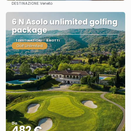
DESTINAZIONE:
Veneto
Vedere
6 N Asolo unlimited golfing
package
1 DESTINAZIONI
6 NOTTI
Golf Unlimited
Da
482 €