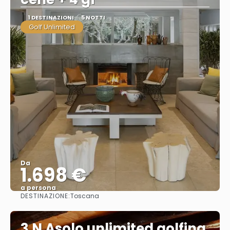
1 DESTINAZIONI
5 NOTTI
Golf Unlimited
Da
1.698 €
a persona
DESTINAZIONE:
Toscana
Vedere
3 N Asolo unlimited golfing