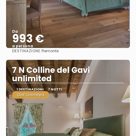
Da
993 €
a persona
DESTINAZIONE:
Piemonte
Vedere
7 N Colline del Gavi
unlimited
1 DESTINAZIONI
7 NOTTI
Golf Unlimited