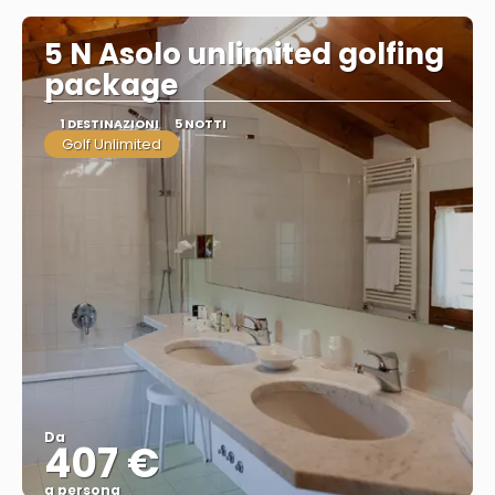
5 N Asolo unlimited golfing
package
1 DESTINAZIONI
5 NOTTI
Golf Unlimited
Da
407 €
a persona