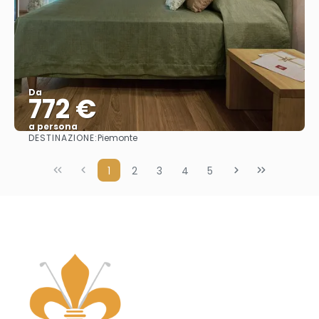
Da
772 €
a persona
DESTINAZIONE:
Piemonte
Vedere
1
2
3
4
5