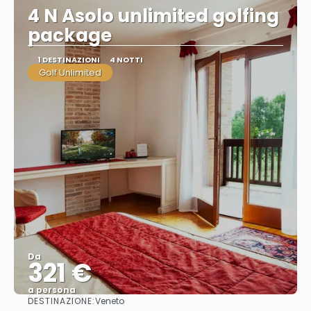
4 N Asolo unlimited golfing
package
1 DESTINAZIONI
4 NOTTI
Golf Unlimited
Da
321 €
a persona
DESTINAZIONE:
Veneto
Vedere