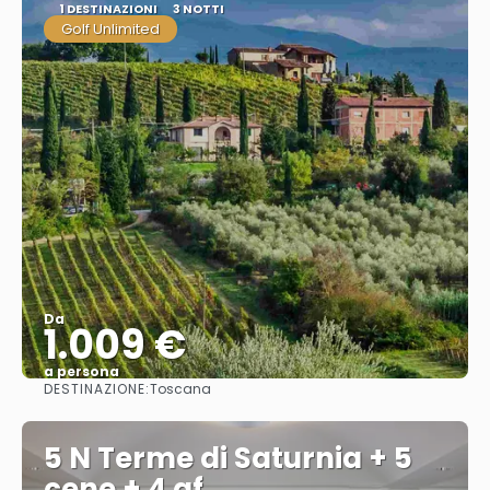
1 DESTINAZIONI
3 NOTTI
Golf Unlimited
Da
1.009 €
a persona
DESTINAZIONE:
Toscana
Vedere
5 N Terme di Saturnia + 5
cene + 4 gf