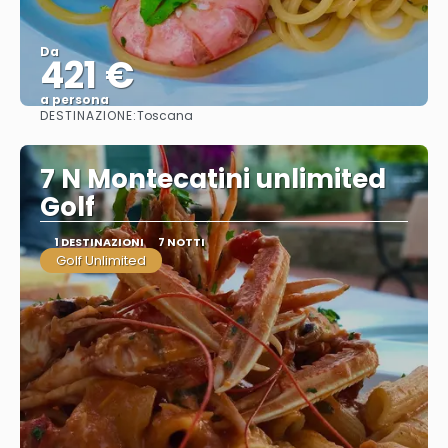
Da
421 €
a persona
DESTINAZIONE:
Toscana
Vedere
7 N Montecatini unlimited
Golf
1 DESTINAZIONI
7 NOTTI
Golf Unlimited