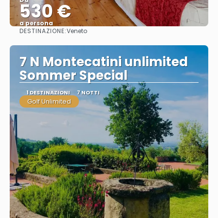
530 €
a persona
DESTINAZIONE:
Veneto
Vedere
7 N Montecatini unlimited
Sommer Special
1 DESTINAZIONI
7 NOTTI
Golf Unlimited