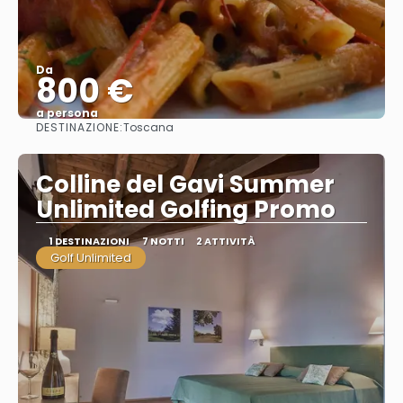
Da
800 €
a persona
DESTINAZIONE:
Toscana
Vedere
Colline del Gavi Summer
Unlimited Golfing Promo
1 DESTINAZIONI
7 NOTTI
2 ATTIVITÀ
Golf Unlimited